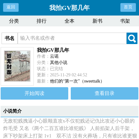
我拍GV那几年
返回
首页
分类
排行
全本
新书
书架
书名
我拍GV那几年
作者：
云谣
分类：
其他小说
状态：已完结
更新：2025-11-29 02:44:52
最新：
他们的“第一次”（sweettalk）
开始阅读
查看目录
小说简介
无敌犯贱拽逼小心眼顺直攻x不仅犯贱还记仇比攻还小心眼的
炸毛受 又名《两个二百五谁比谁犯贱》 人前掐架人后干架，
床下吵架床上打架 1v1 双不洁 没有火葬场，只有谁比谁更狠