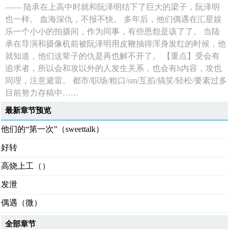
—— 陆承在上高中时就和阮泽明结下了巨大的梁子，阮泽明
也一样。 血海深仇，不报不快。 多年后，他们偶遇在汇星娱
乐一个小小的拍摄间，作为同事，有些恩怨是该了了。 当陆
承在导演和摄像机前被阮泽明用皮鞭抽得浑身发红的时候，他
就知道，他们这辈子的仇是再也解不开了。 【重点】受会有
追求者，所以会和攻以外的人发生关系，也会有h内容，攻也
同理，注意避雷。 都市/职场/粗口/sm/互掐/搞笑/轻松/要素过多
目前努力存稿中……
最新章节预览
他们的“第一次”（sweettalk）
好转
高烧上工（）
发泄
偶遇（微）
全部章节