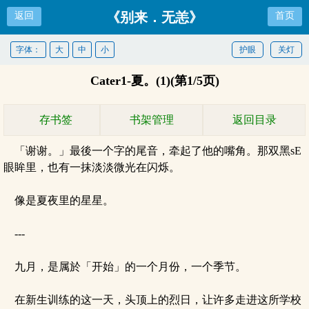
《别来．无恙》
返回
首页
字体：
大
中
小
护眼
关灯
Cater1-夏。(1)(第1/5页)
存书签
书架管理
返回目录
「谢谢。」最後一个字的尾音，牵起了他的嘴角。那双黑sE
眼眸里，也有一抹淡淡微光在闪烁。
像是夏夜里的星星。
---
九月，是属於「开始」的一个月份，一个季节。
在新生训练的这一天，头顶上的烈日，让许多走进这所学校