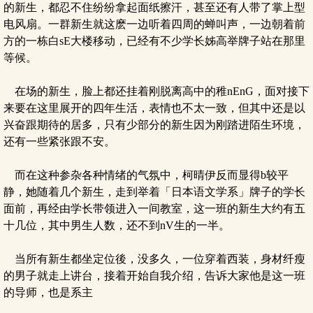
的新生，都忍不住纷纷拿起面纸擦汗，甚至还有人带了掌上型
电风扇。一群新生就这麽一边听着四周的蝉叫声，一边朝着前
方的一栋白sE大楼移动，已经有不少学长姊高举牌子站在那里
等候。
在场的新生，脸上都还挂着刚脱离高中的稚nEnG，面对接下
来要在这里展开的四年生活，表情也不太一致，但其中还是以
兴奋跟期待的居多，只有少部分的新生因为刚踏进陌生环境，
还有一些紧张跟不安。
而在这种参杂各种情绪的气氛中，柯晴伊反而显得b较平
静，她随着几个新生，走到举着「日本语文学系」牌子的学长
面前，再经由学长带领进入一间教室，这一班的新生大约有五
十几位，其中男生人数，还不到nV生的一半。
当所有新生都坐定位後，没多久，一位穿着西装，身材纤瘦
的男子就走上讲台，接着开始自我介绍，告诉大家他是这一班
的导师，也是系主