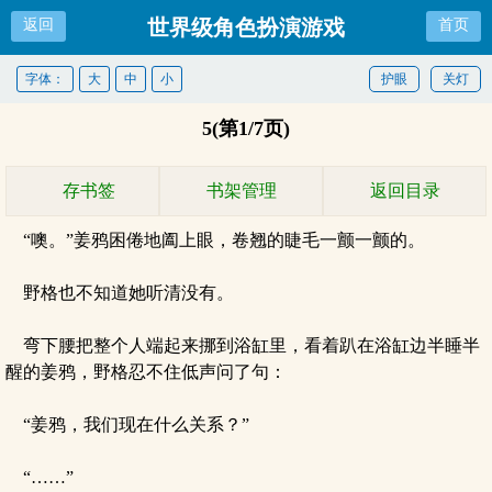
世界级角色扮演游戏
返回
首页
字体：
大
中
小
护眼
关灯
5(第1/7页)
存书签
书架管理
返回目录
“噢。”姜鸦困倦地阖上眼，卷翘的睫毛一颤一颤的。
野格也不知道她听清没有。
弯下腰把整个人端起来挪到浴缸里，看着趴在浴缸边半睡半
醒的姜鸦，野格忍不住低声问了句：
“姜鸦，我们现在什么关系？”
“……”