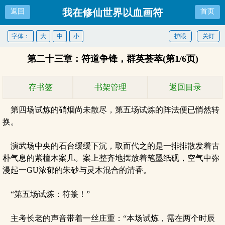
我在修仙世界以血画符
返回
首页
字体：
大
中
小
护眼
关灯
第二十三章：符道争锋，群英荟萃(第1/6页)
存书签
书架管理
返回目录
第四场试炼的硝烟尚未散尽，第五场试炼的阵法便已悄然转
换。
演武场中央的石台缓缓下沉，取而代之的是一排排散发着古
朴气息的紫檀木案几。案上整齐地摆放着笔墨纸砚，空气中弥
漫起一GU浓郁的朱砂与灵木混合的清香。
“第五场试炼：符箓！”
主考长老的声音带着一丝庄重：“本场试炼，需在两个时辰