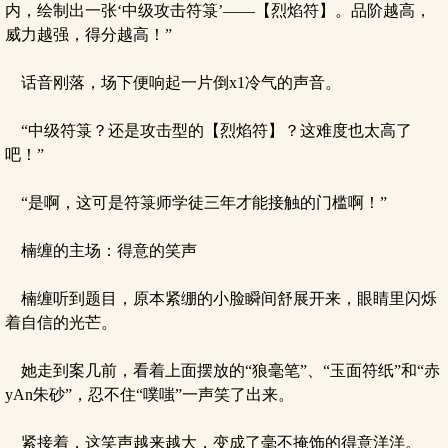
内，绘制出一张‘中级攻击符箓’——【烈焰符】。品阶越高，
威力越强，得分越高！”
话音刚落，场下便响起一片倒x1冷气的声音。
“中级符箓？还是攻击型的【烈焰符】？这难度也太高了
吧！”
“是啊，这可是符箓师学徒三年才能接触的门槛啊！”
楠缠的主场：得意的笑声
楠缠听到题目，原本紧绷的小脸瞬间舒展开来，眼睛里闪烁
着自信的光芒。
她走到案几前，看着上面摆放的“狼毫笔”、“玉面符纸”和“赤
yAn朱砂”，忍不住“噗嗤”一声笑了出来。
紧接着，这笑声越来越大，变成了毫不掩饰的得意洋洋。