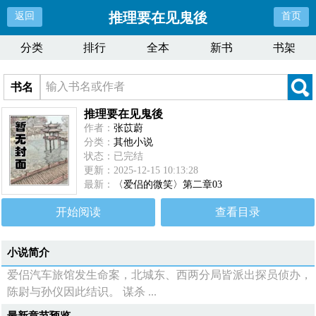
推理要在见鬼後
返回
首页
分类
排行
全本
新书
书架
书名
推理要在见鬼後
作者：
张苡蔚
分类：
其他小说
状态：已完结
更新：2025-12-15 10:13:28
最新：
〈爱侣的微笑〉第二章03
开始阅读
查看目录
小说简介
爱侣汽车旅馆发生命案，北城东、西两分局皆派出探员侦办，
陈尉与孙仪因此结识。 谋杀 ...