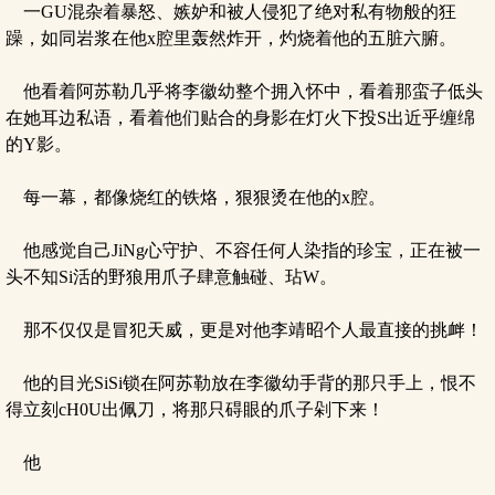
一GU混杂着暴怒、嫉妒和被人侵犯了绝对私有物般的狂
躁，如同岩浆在他x腔里轰然炸开，灼烧着他的五脏六腑。
他看着阿苏勒几乎将李徽幼整个拥入怀中，看着那蛮子低头
在她耳边私语，看着他们贴合的身影在灯火下投S出近乎缠绵
的Y影。
每一幕，都像烧红的铁烙，狠狠烫在他的x腔。
他感觉自己JiNg心守护、不容任何人染指的珍宝，正在被一
头不知Si活的野狼用爪子肆意触碰、玷W。
那不仅仅是冒犯天威，更是对他李靖昭个人最直接的挑衅！
他的目光SiSi锁在阿苏勒放在李徽幼手背的那只手上，恨不
得立刻cH0U出佩刀，将那只碍眼的爪子剁下来！
他