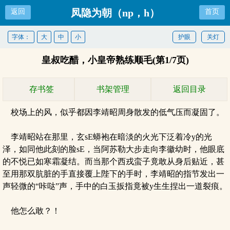
凤隐为朝（np，h）
返回
首页
字体：
大
中
小
护眼
关灯
皇叔吃醋，小皇帝熟练顺毛(第1/7页)
存书签
书架管理
返回目录
校场上的风，似乎都因李靖昭周身散发的低气压而凝固了。
李靖昭站在那里，玄sE蟒袍在暗淡的火光下泛着冷y的光
泽，如同他此刻的脸sE，当阿苏勒大步走向李徽幼时，他眼底
的不悦已如寒霜凝结。而当那个西戎蛮子竟敢从身后贴近，甚
至用那双肮脏的手直接覆上陛下的手时，李靖昭的指节发出一
声轻微的“咔哒”声，手中的白玉扳指竟被y生生捏出一道裂痕。
他怎么敢？！