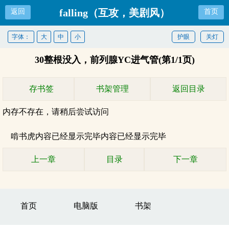
falling（互攻，美剧风）
返回
首页
字体：
大
中
小
护眼
关灯
30整根没入，前列腺YC进气管(第1/1页)
存书签
书架管理
返回目录
内存不存在，请稍后尝试访问
啃书虎内容已经显示完毕内容已经显示完毕
上一章
目录
下一章
首页
电脑版
书架