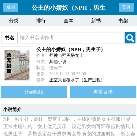
公主的小娇奴（NPH，男生
返回
首页
分类
排行
全本
新书
书架
子）
书名
公主的小娇奴（NPH，男生子）
作者：
拜神当拜黑塔女士
分类：
其他小说
状态：连载中
更新：2025-12-17 06:23:06
最新：
正室夫君破水了（生产过程）
开始阅读
查看目录
小说简介
NP，男全处，高H，架空正剧向，主线剧情是女主征服世界；
正常生理结构，女上位无反压，设定男女均可怀孕但剧情只出
现男生子；背景设定处于男尊向女尊演变的过渡时期，所以会