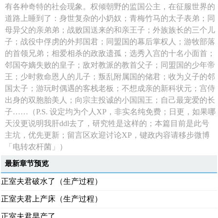
有各种奇特的社会现象。权倾朝野的监国公主，在征服世界的
道路上睡到了：身世复杂的小奶奴；青梅竹马的太子表弟；同
母异父的亲弟弟；战败国送来的和亲王子；外族族长的三个儿
子；战役中俘虏的外邦国君；同盟国的幕后掌权人；游牧部落
的首领兄弟；相爱相杀的政敌遗孤；选秀入宫的十名小面首；
邻国夺嫡失败的皇子；敌对教派的教首父子；同盟国的少年帝
王；少时救命恩人的儿子；叛乱附属国的储君；收为义子的邻
国太子；游玩时偶遇的客栈老板；不想成亲的新科状元；宫侍
出身的双胞胎美人；向宗主投诚的小国国王；自己最宠爱的长
子……（P.S. 设定均为个人XP，非实名纯免费；日更，如果哪
天没更说明我肝ddl去了，研究牲是这样的；本篇目前是此号
主坑，优先更新；留言区欢迎讨论XP，键政内容请移步微博
「电转农杆菌」）
最新章节预览
正室夫君破水了（生产过程）
正室夫君上产床（生产过程）
正室夫君早产了