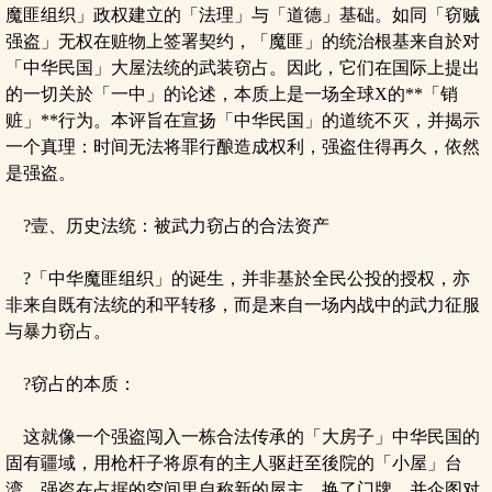
魔匪组织」政权建立的「法理」与「道德」基础。如同「窃贼
强盗」无权在赃物上签署契约，「魔匪」的统治根基来自於对
「中华民国」大屋法统的武装窃占。因此，它们在国际上提出
的一切关於「一中」的论述，本质上是一场全球X的**「销
赃」**行为。本评旨在宣扬「中华民国」的道统不灭，并揭示
一个真理：时间无法将罪行酿造成权利，强盗住得再久，依然
是强盗。
?壹、历史法统：被武力窃占的合法资产
?「中华魔匪组织」的诞生，并非基於全民公投的授权，亦
非来自既有法统的和平转移，而是来自一场内战中的武力征服
与暴力窃占。
?窃占的本质：
这就像一个强盗闯入一栋合法传承的「大房子」中华民国的
固有疆域，用枪杆子将原有的主人驱赶至後院的「小屋」台
湾。强盗在占据的空间里自称新的屋主，换了门牌，并企图对