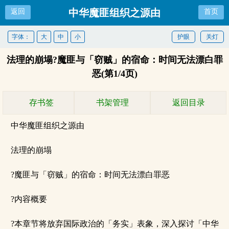
中华魔匪组织之源由
返回
首页
字体：
大
中
小
护眼
关灯
法理的崩塌?魔匪与「窃贼」的宿命：时间无法漂白罪
恶(第1/4页)
存书签
书架管理
返回目录
中华魔匪组织之源由
法理的崩塌
?魔匪与「窃贼」的宿命：时间无法漂白罪恶
?内容概要
?本章节将放弃国际政治的「务实」表象，深入探讨「中华