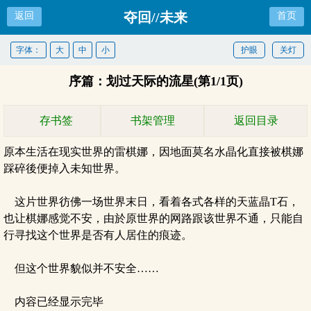
夺回//未来
返回
首页
字体：
大
中
小
护眼
关灯
序篇：划过天际的流星(第1/1页)
存书签
书架管理
返回目录
原本生活在现实世界的雷棋娜，因地面莫名水晶化直接被棋娜
踩碎後便掉入未知世界。
这片世界彷佛一场世界末日，看着各式各样的天蓝晶T石，
也让棋娜感觉不安，由於原世界的网路跟该世界不通，只能自
行寻找这个世界是否有人居住的痕迹。
但这个世界貌似并不安全……
内容已经显示完毕