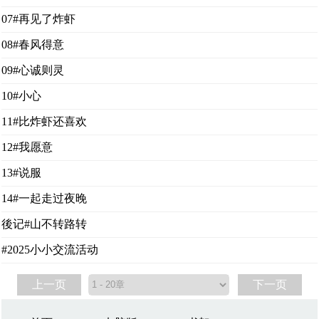
07#再见了炸虾
08#春风得意
09#心诚则灵
10#小心
11#比炸虾还喜欢
12#我愿意
13#说服
14#一起走过夜晚
後记#山不转路转
#2025小小交流活动
上一页
下一页