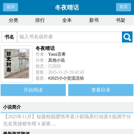
冬夜晴话
返回
首页
分类
排行
全本
新书
书架
书名
冬夜晴话
作者：
Yansi言希
分类：
其他小说
状态：已完结
更新：2025-11-25 19:42:43
最新：
#2025小小交流活动
开始阅读
查看目录
小说简介
【2025年11月】短篇校园爱情率直小剧场系行动派X低调守分
无名英雄褚冬晴Ｘ崔夜 ...