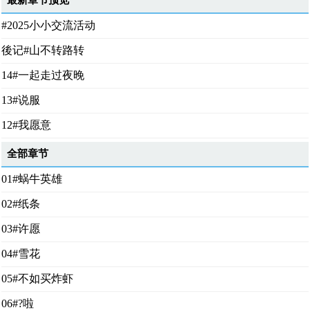
最新章节预览
#2025小小交流活动
後记#山不转路转
14#一起走过夜晚
13#说服
12#我愿意
全部章节
01#蜗牛英雄
02#纸条
03#许愿
04#雪花
05#不如买炸虾
06#?啦