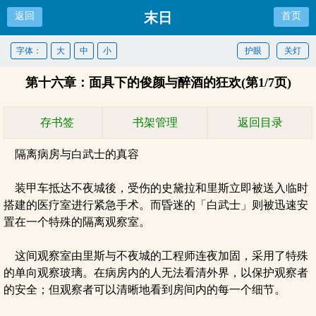
末日
返回
首页
字体：
大
中
小
护眼
关灯
第十六章：面具下的俊颜与醉酒的狂欢(第1/7页)
存书签
书架管理
返回目录
隔离病房与白武士的真容
装甲车抵达不夜城後，受伤的史黛拉和里斯立即被送入临时
搭建的医疗室进行紧急手术。而昏迷的「白武士」则被迅速安
置在一个特殊的隔离观察室。
这间观察室由里斯与不夜城的工程师连夜加固，采用了特殊
的单向观察玻璃。在病房内的人无法看清外界，以保护观察者
的安全；但观察者可以清晰地看到房间内的每一个细节。