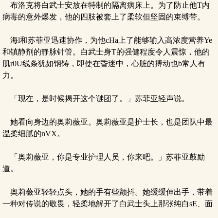
布洛克将白武士安放在特制的隔离病床上。为了防止他T内
病毒的意外爆发，他的四肢被套上了柔软但坚固的束缚带。
海l和苏菲亚迅速协作，为他cHa上了能够输入高浓度营养Ye
和镇静剂的静脉针管。白武士身T的强健程度令人震惊，他的
肌r0U线条犹如钢铸，即使在昏迷中，心脏的搏动也b常人有
力。
「现在，是时候揭开这个谜团了。」苏菲亚轻声说。
她看向身边的奥莉薇亚。奥莉薇亚是护士长，也是团队中最
温柔细腻的nVX。
「奥莉薇亚，你是专业护理人员，你来吧。」苏菲亚鼓励
道。
奥莉薇亚轻轻点头，她的手有些颤抖。她缓缓伸出手，带着
一种对传说的敬畏，轻柔地解开了白武士头上那张纯白sE、面