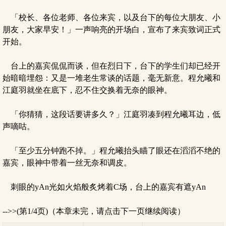
「校长、各位老师、各位来宾，以及台下的每位大朋友、小
朋友，大家早安！」一声响亮的开场白，宣布了来宾致词正式
开始。
台上的嘉宾侃侃而谈，但在烈日下，台下的学生们却已经开
始暗暗埋怨：又是一堆老生常谈的话题，毫无新意。程允曦和
江庭羽就坐在底下，忍不住交换着无奈的眼神。
「你猜猜，这段话要讲多久？」江庭羽凑到程允曦耳边，低
声嘀咕。
「至少五分钟跑不掉。」程允曦抬头瞄了眼还在滔滔不绝的
嘉宾，眼神中带着一丝无奈和调皮。
刺眼的yAn光如火焰般炙烤着C场，台上的嘉宾有遮yAn
-->>(第1/4页)（本章未完，请点击下一页继续阅读）