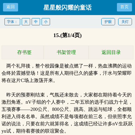
星星般闪耀的童话
返回
首页
字体：
大
中
小
护眼
关灯
15.(第1/4页)
存书签
书架管理
返回目录
两个礼拜後，整个校园像是被点燃了一样，热血沸腾的运动
会终於震撼登场！这是所有人期待已久的盛事，汗水与荣耀即
将在这片C场上激荡开来。
昨天的预赛刚结束，气氛还未散去，大家都在期待着今天的
激烈角逐。nV子组的个人赛中，二年五班的选手们战力十足，
五项赛事——200公尺、800公尺、跳高、跳远与铅球，全都顺
利进入得名名单。虽然成绩不是每项都在前三名，但依照李允
诺的说法，只要在前六就算得名，这成绩已经让许多nV生跃跃
yu试，期待着赛後的联谊聚会。