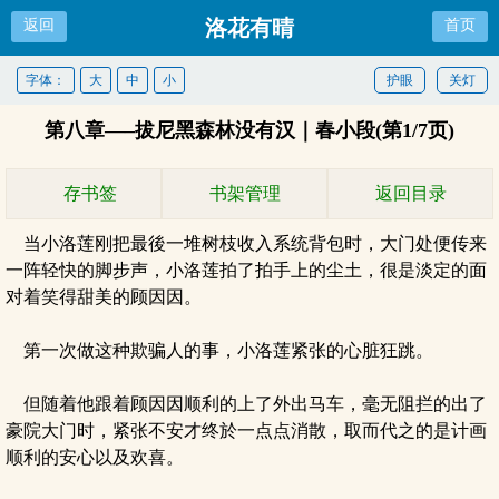
洛花有晴
返回
首页
字体：
大
中
小
护眼
关灯
第八章—–拔尼黑森林没有汉｜春小段(第1/7页)
存书签
书架管理
返回目录
当小洛莲刚把最後一堆树枝收入系统背包时，大门处便传来
一阵轻快的脚步声，小洛莲拍了拍手上的尘土，很是淡定的面
对着笑得甜美的顾因因。
第一次做这种欺骗人的事，小洛莲紧张的心脏狂跳。
但随着他跟着顾因因顺利的上了外出马车，毫无阻拦的出了
豪院大门时，紧张不安才终於一点点消散，取而代之的是计画
顺利的安心以及欢喜。