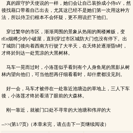
真的跟守护天使说的一样，她们会让自己装扮成小侍nV，然
後找藉口带着自己出去，尤其这已经不是她们第一次用这种方
法，所以侍卫们根本不会怀疑，更不用说拦下他们。
穿过繁华的市区，渐渐周围的景象从热闹的阁楼摊贩，变
rEn烟稀少的小破屋，直到穿过市区城防大门也没有停下。出
了城防门後向着西南方行驶了大半天，在天终於逐渐昏h时，
才终於到达一处荒凉的大黑树林。
马车一晃而过时，小洛莲似乎看到有个人身鱼尾的黑影从树
林内望向他们，可当他想再仔细看看时，却什麽都没见到。
好一会，马车才被停在一处靠近池塘边的草地上，三人下车
後，小洛莲才终於看清了眼前的大森林。
刚一靠近，就被门口处不寻常的大池塘和伟岸的大
-->>(第1/7页)（本章未完，请点击下一页继续阅读）