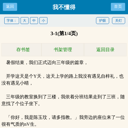
我不懂得
返回
首页
字体：
大
中
小
护眼
关灯
3-1(第1/4页)
存书签
书架管理
返回目录
暑假结束，我们正式迈向三年级的篇章，
开学这天是个Y天，这天上学的路上我没有遇见自梓礼，也
没有遇见小晴，
三年级的教室换到了三楼，我依着分班结果走到了三班，随
意找了个位子坐下。
「你好，我是陈玉玟，请多指教。」我旁边的座位来了一位
很有气质的nV生。