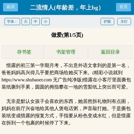
二流情人(年龄差，年上bg）
返回
首页
字体：
大
中
小
护眼
关灯
做爱(第1/5页)
存书签
书架管理
返回目录
惜露的初三第一学期月考，不出意外语文拿到的是第一名，
爸爸妈妈高兴得几乎要把商场给她买下来。(精彩小说就到
https://www.shubaoer.com 无广告纯净版)惜露在小客厅里面撕包
装纸撕到手累，圆圆的拇指攀在一地的雪梨纸上突出而可爱。
无非是默认女孩子会喜欢的东西，她居然拆礼物到有点困，
妈妈在前厅兴奋地给其他人煲电话粥，声音敲打她。于是撕包
装纸变成惜露的报复方式，手指要从粉色变成水红，但是惜露
在拆到一个包裹的时候停了下来。