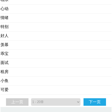
心动
情绪
特别
好人
羡慕
乖宝
面试
租房
小鱼
可爱
上一页
下一页