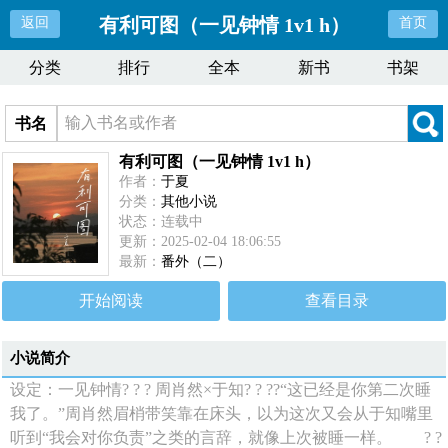
有利可图（一见钟情 1v1 h）
返回
首页
分类
排行
全本
新书
书架
书名
有利可图（一见钟情 1v1 h）
作者：
于夏
分类：
其他小说
状态：连载中
更新：2025-02-04 18:06:55
最新：
番外（二）
开始阅读
查看目录
小说简介
设定：一见钟情? ? ? 周肖然×于知? ? ??“这已经是你第二次睡
我了。”周肖然眉梢带笑靠在床头，以为这次又会从于知嘴里
听到“我会对你负责”之类的言辞，就像上次被睡一样。 ? ?