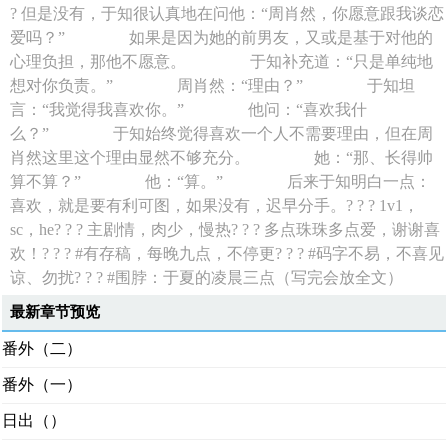
? 但是没有，于知很认真地在问他：“周肖然，你愿意跟我谈恋
爱吗？” 如果是因为她的前男友，又或是基于对他的
心理负担，那他不愿意。 于知补充道：“只是单纯地
想对你负责。” 周肖然：“理由？” 于知坦
言：“我觉得我喜欢你。” 他问：“喜欢我什
么？” 于知始终觉得喜欢一个人不需要理由，但在周
肖然这里这个理由显然不够充分。 她：“那、长得帅
算不算？” 他：“算。” 后来于知明白一点：
喜欢，就是要有利可图，如果没有，迟早分手。? ? ? 1v1，
sc，he? ? ? 主剧情，肉少，慢热? ? ? 多点珠珠多点爱，谢谢喜
欢！? ? ? #有存稿，每晚九点，不停更? ? ? #码字不易，不喜见
谅、勿扰? ? ? #围脖：于夏的凌晨三点（写完会放全文）
最新章节预览
番外（二）
番外（一）
日出（）