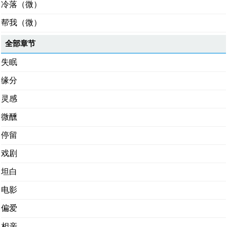
冷落（微）
帮我（微）
全部章节
失眠
缘分
灵感
微醺
停留
戏剧
坦白
电影
偏爱
相亲