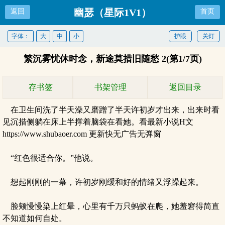
幽瑟（星际1V1）
返回
首页
字体：
大
中
小
护眼
关灯
繁沉雾忧休时念，新途莫措旧随愁 2(第1/7页)
存书签
书架管理
返回目录
在卫生间洗了半天澡又磨蹭了半天许初岁才出来，出来时看
见沉措侧躺在床上半撑着脑袋在看她。看最新小说H文
https://www.shubaoer.com 更新快无广告无弹窗
“红色很适合你。”他说。
想起刚刚的一幕，许初岁刚缓和好的情绪又浮躁起来。
脸颊慢慢染上红晕，心里有千万只蚂蚁在爬，她羞窘得简直
不知道如何自处。