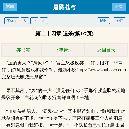
屠戮苍穹
返回
首页
字体：
大
中
小
护眼
关灯
第二十四章 追杀(第1/7页)
存书签
书架管理
返回目录
“血的男人？”清风<:"="_.寨主怒极反笑，“好，很好，非常
好，好啊,竟然敢和我作对。最新小说 https://www.shubaoer.com
完整版无删减无弹窗 ”
果不其然，“轰”的一声，没见任何人出手那个强盗脑袋猛地
爆裂开来，白花花的脑浆混着鲜血洒了一地。
“血红头的男人。”清风<://"="_.寨主眼芒如电，“敢和我作对
就别想有好下场。”=""“传令下去，严密打探那三个人的消息，
一有消息就向我汇报。”=""“是。”一个队长急急忙忙地跑出聚