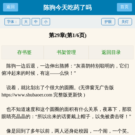
陈驹今天吃药了吗
返回
首页
字体：
大
中
小
护眼
关灯
第29章(第1/6页)
存书签
书架管理
返回目录
陈驹一边后退，一边伸出胳膊：“灰喜鹊特别聪明的，它们
俯冲起来的时候，有这——么快！”
说着，就比划出了个很大的圆圈。(无弹窗无广告版
https://www.shubaoer.com 完整版更新快 )
也不知道速度和这个圆圈的面积有什么关系，夜幕下，那双
眼睛亮晶晶的：“所以出来的话要戴上帽子，以免被袭击呀！”
像是回到了多年以前，两人还身处校园，一个闹，一个笑。