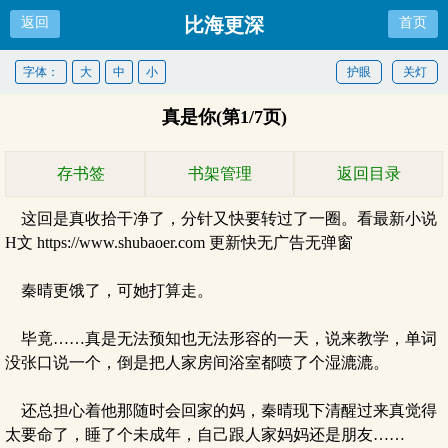
比海更深
返回
首页
字体：
大
中
小
护眼
关灯
真是你(第1/7页)
存书签
书架管理
返回目录
这回是真收拾干净了，分针又快要转过了一圈。看最新小说
H文 https://www.shubaoer.com 更新快无广告无弹窗
秦晴更饿了，可她打算走。
毕竟……真是无法预知也无法形容的一天，说来教学，单词
没张口说一个，倒是把人家房间浴室都喷了个湿漉漉。
还总担心着他那随时会回家的妈，秦晴现下清醒过来真觉得
太要命了，睡了个未成年，自己跟人家妈妈还是朋友……