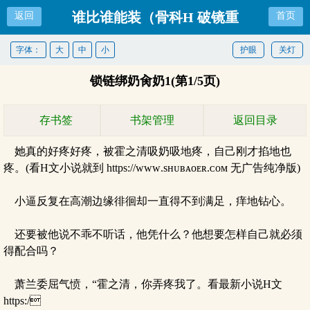
谁比谁能装（骨科H 破镜重
返回
首页
圆）
字体：
大
中
小
护眼
关灯
锁链绑奶肏奶1(第1/5页)
存书签
书架管理
返回目录
她真的好疼好疼，被霍之清吸奶吸地疼，自己刚才掐地也
疼。(看H文小说就到 https://ᴡᴡᴡ.sʜᴜʙᴀᴏᴇʀ.ᴄᴏᴍ 无广告纯净版)
小逼反复在高潮边缘徘徊却一直得不到满足，痒地钻心。
还要被他说不乖不听话，他凭什么？他想要怎样自己就必须
得配合吗？
萧兰委屈气愤，“霍之清，你弄疼我了。看最新小说H文
https:/