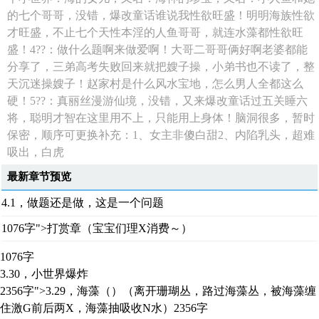
的七个哥哥，没错，爆改童话谁说我性欲旺盛！明明海族性欲
才旺盛，不止七个天性本淫的人鱼哥哥，就连水藻都性欲旺
盛！4??：做什么题啊来做爱啊！大哥二哥哥俩好啊老婆都能
分享了，三弟高考失败回来就把嫂子操，小弟书也不读了，整
天沉迷操嫂子！赵家村是什么风水宝地，怎么男人全都这么
硬！5??：真丽丝漫游仙境，没错，又来爆改童话过五关睡六
将，聪明才智在这里用不上，只能用上身体！脑洞很多，暂时
保密，顺序可更换补充：1、女主非傻白甜2、内陷乳头，超难
吸出，白虎
最新章节预览
4.1，做题还是做，这是一个问题
1076字">打赏章（宝宝们理X消费～）
1076字
3.30，小世界爆炸
2356字">3.29，海藻（）（离开珊瑚丛，路过海藻丛，被海藻缠
住激G前后两X，海藻抽吸收N水）
2356字