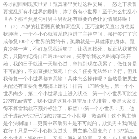
务才能回到现实世界！甄真哪里受过这种委屈，一怒之下发誓
要搅乱所有小世界的剧情，炸了所有小世界！至于怎么扰乱小
世界？那当然是勾引男主男配还有重要角色让剧情崩坏啦！
！（2）25岁的社畜甄真被加班逼疯，正巧这时又查出身患絮
状肿瘤，一个不小心就被系统拉进了主神空间，强行签订了完
成修复100个小世界的契约书，奖励就是一具健康的身体。甄
真冷笑一声，不好意思我活够了，让我直接死，反正从我被拐
卖，只隐约记得自己叫zhenzhen，买家给我改名叫梅珍珠开
始，我的日子就没一天顺心过，坚持到现在我累了，做任务是
不可能的，不如直接让我死！什么？任务无法终止？行，但凡
我修复一个小世界都算我输！具体怎么操作呢？当然是把男主
男配还有重要角色都搞上床啦！排雷：1??略慢热，第一个小
世界肉少，第二个小世界走上进入状态，第一个小世界可跳过
2??有futa情节，我不知道这算不算雷反正先排着，要是大家觉
得不算雷我就不额外标注了，麻烦1??第一个小世界：男二他
过于遵纪守法?已完结2??第二个小世界：救命啊！这个男主他
是个法制咖！---更新中帮助男主是不可能的，欺负男主我倒是
在行！只是一不小心欺负过头，男主他心里变态了！3??第三
个小世界：海的女儿，又名：海神的珍宝，又名：小人鱼和她