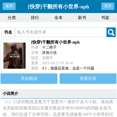
[快穿]干翻所有小世界-nph
返回
首页
分类
排行
全本
新书
书架
书名
[快穿]干翻所有小世界-nph
作者：
十二橙子
分类：
其他小说
状态：连载中
更新：2025-10-27 03:30:41
最新：
4.1，做题还是做，这是一个问题
开始阅读
查看目录
小说简介
（1）15岁的甄真是集万千宠爱为一身的千金大小姐，谁知莫
名其妙的就被系统以夹腿次数超全球99.9999%的同龄女孩为
由，强行拉进了主神空间，说是要完成修复100个小世界的任