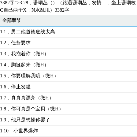
3382字">3.28，珊瑚丛（）（路遇珊瑚丛，发情，，坐上珊瑚枝
C自己两个X，N水乱甩）
3382字
全部章节
1.1，男二他道德底线太高
1.2，任务要求
1.3，我抱着你（微H）
1.4，胸挺起来（微H）
1.5，你要理解我哦（微H）
1.6，停止发骚
1.7，真真真漂亮（微H）
1.8，你可真是个宝贝（微H）
1.9，他只是想操你罢了
1.10，小世界爆炸