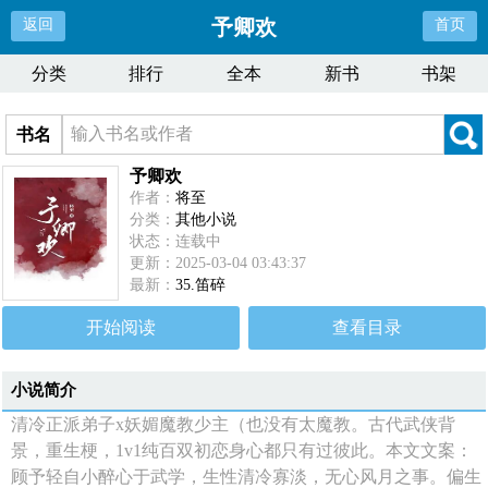
予卿欢
返回
首页
分类
排行
全本
新书
书架
书名
予卿欢
作者：
将至
分类：
其他小说
状态：连载中
更新：2025-03-04 03:43:37
最新：
35.笛碎
开始阅读
查看目录
小说简介
清冷正派弟子x妖媚魔教少主（也没有太魔教。古代武侠背
景，重生梗，1v1纯百双初恋身心都只有过彼此。本文文案：
顾予轻自小醉心于武学，生性清冷寡淡，无心风月之事。偏生