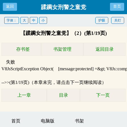
蹂躏女刑警之童党
返回
首页
字体：
大
中
小
护眼
关灯
【蹂躏女刑警之童党】（2）(第1/19页)
存书签
书架管理
返回目录
失败
V8JsScriptException Object( [message:protected] =&gt; V8Js::comp
-->>(第1/19页)（本章未完，请点击下一页继续阅读）
上一章
目录
下一页
首页
电脑版
书架